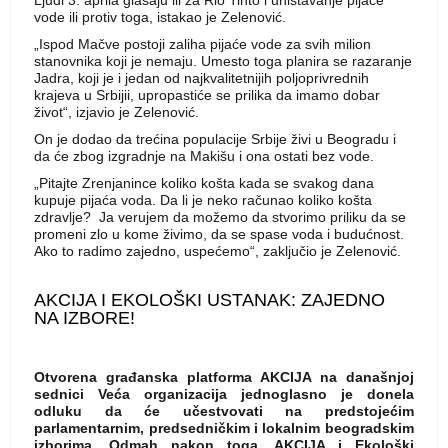
Ljudi 3. aprila glasaju ili za Rio Tinto i uništavanje pijaće
vode ili protiv toga, istakao je Zelenović.
„Ispod Mačve postoji zaliha pijaće vode za svih milion
stanovnika koji je nemaju. Umesto toga planira se razaranje
Jadra, koji je i jedan od najkvalitetnijih poljoprivrednih
krajeva u Srbijii, upropastiće se prilika da imamo dobar
život“, izjavio je Zelenović.
On je dodao da trećina populacije Srbije živi u Beogradu i
da će zbog izgradnje na Makišu i ona ostati bez vode.
„Pitajte Zrenjanince koliko košta kada se svakog dana
kupuje pijaća voda. Da li je neko računao koliko košta
zdravlje? Ja verujem da možemo da stvorimo priliku da se
promeni zlo u kome živimo, da se spase voda i budućnost.
Ako to radimo zajedno, uspećemo“, zaključio je Zelenović.
AKCIJA I EKOLOŠKI USTANAK: ZAJEDNO
NA IZBORE!
Otvorena građanska platforma AKCIJA na današnjoj
sednici Veća organizacija jednoglasno je donela
odluku da će učestvovati na predstojećim
parlamentarnim, predsedničkim i lokalnim beogradskim
izborima. Odmah nakon toga, AKCIJA i Ekološki