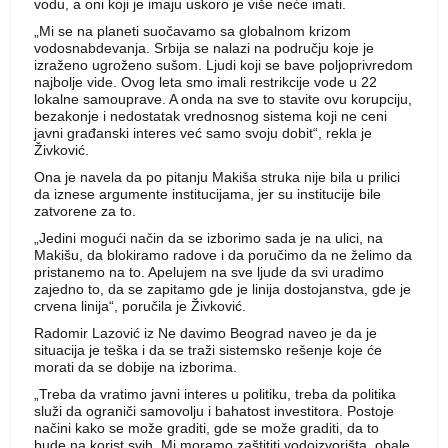
vodu, a oni koji je imaju uskoro je više neće imati.
„Mi se na planeti suočavamo sa globalnom krizom
vodosnabdevanja. Srbija se nalazi na području koje je
izraženo ugroženo sušom. Ljudi koji se bave poljoprivredom
najbolje vide. Ovog leta smo imali restrikcije vode u 22
lokalne samouprave. A onda na sve to stavite ovu korupciju,
bezakonje i nedostatak vrednosnog sistema koji ne ceni
javni građanski interes već samo svoju dobit“, rekla je
Živković.
Ona je navela da po pitanju Makiša struka nije bila u prilici
da iznese argumente institucijama, jer su institucije bile
zatvorene za to.
„Jedini mogući način da se izborimo sada je na ulici, na
Makišu, da blokiramo radove i da poručimo da ne želimo da
pristanemo na to. Apelujem na sve ljude da svi uradimo
zajedno to, da se zapitamo gde je linija dostojanstva, gde je
crvena linija“, poručila je Živković.
Radomir Lazović iz Ne davimo Beograd naveo je da je
situacija je teška i da se traži sistemsko rešenje koje će
morati da se dobije na izborima.
„Treba da vratimo javni interes u politiku, treba da politika
služi da ograniči samovolju i bahatost investitora. Postoje
načini kako se može graditi, gde se može graditi, da to
bude na korist svih. Mi moramo zaštititi vodoizvorišta, obale