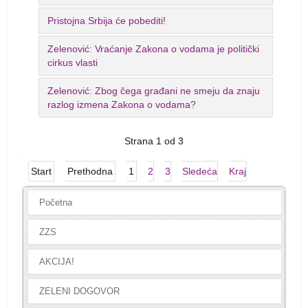
Pristojna Srbija će pobediti!
Zelenović: Vraćanje Zakona o vodama je politički
cirkus vlasti
Zelenović: Zbog čega građani ne smeju da znaju
razlog izmena Zakona o vodama?
Strana 1 od 3
Start
Prethodna
1
2
3
Sledeća
Kraj
Početna
ZZS
AKCIJA!
ZELENI DOGOVOR