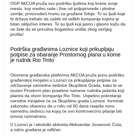
OGP AKCIJA pruža svu podršku ljudima koji brane svoje
mesto, koji vredno rade i žive od poljoprivrede i plodne
zemlje, proizvodeći hranu za građane Srbije. To su ljudi koje
bi država trebalo da zaštiti od velikih kompanija kojima je
bitan isključivo interes. To su ljudi koji jasno i glasno kažu da
ne žele da se prirodna bogatstva unište zbog nečijeg
profita!
Podrška građanima Loznice koji prikupljaju
potpise za obaranje Prostornog plana u kome
je rudnik Rio Tinto
Otvorena građanska platforma AKCIJA pruža punu podršku
građanskoj inicijativi u Loznici za prikupljanje potpise za
održavanje vanredne sednice Skupštine Grada, kako bi se
izuzeo Prostorni plan posebne namene rudnika jadarita koji
planira da otvori kompanija Rio Tinto. Uspešno pokretanje
narodne inicijative će za Skupštinu grada Loznice formirati
zakonsku obavezu da u roku od 60 dana raspiše novu
vanrednu sednicu na kojoj će ovo kontroverzno pitanje biti
iznova razmatrano.
U Loznici je i ekološki aktivista Aleksandar Jovanović Ćuta,
a odziv građana je odličan.