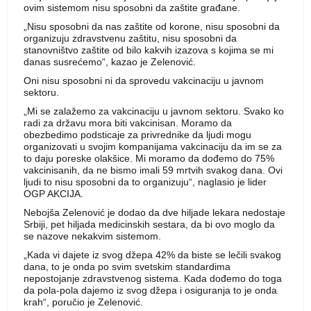
ovim sistemom nisu sposobni da zaštite građane.
„Nisu sposobni da nas zaštite od korone, nisu sposobni da
organizuju zdravstvenu zaštitu, nisu sposobni da
stanovništvo zaštite od bilo kakvih izazova s kojima se mi
danas susrećemo“, kazao je Zelenović.
Oni nisu sposobni ni da sprovedu vakcinaciju u javnom
sektoru.
„Mi se zalažemo za vakcinaciju u javnom sektoru. Svako ko
radi za državu mora biti vakcinisan. Moramo da
obezbedimo podsticaje za privrednike da ljudi mogu
organizovati u svojim kompanijama vakcinaciju da im se za
to daju poreske olakšice. Mi moramo da dođemo do 75%
vakcinisanih, da ne bismo imali 59 mrtvih svakog dana. Ovi
ljudi to nisu sposobni da to organizuju“, naglasio je lider
OGP AKCIJA.
Nebojša Zelenović je dodao da dve hiljade lekara nedostaje
Srbiji, pet hiljada medicinskih sestara, da bi ovo moglo da
se nazove nekakvim sistemom.
„Kada vi dajete iz svog džepa 42% da biste se lečili svakog
dana, to je onda po svim svetskim standardima
nepostojanje zdravstvenog sistema. Kada dođemo do toga
da pola-pola dajemo iz svog džepa i osiguranja to je onda
krah“, poručio je Zelenović.