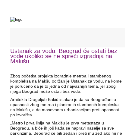
Ustanak za vodu: Beograd će ostati bez
vode ukoliko se ne spreči izgradnja na
Makišu
Zbog početka projekta izgradnje metroa i stambenog
kompleksa na Makšu održan je Ustanak za vodu, na kome
je poručeno da je to jedna od najvažnijih tema, jer zbog
njega Beograd može ostati bez vode.
Arhitekta Dragoljub Bakić istakao je da su Beograđani u
opasnosti zbog metroa i planiranih stambenih kompleska
na Makišu, a da masovnom urbanizacijom preti opasnost
po izvorišta.
„Metro i prva linija na Makišu je prva metastaza u
Beogradu, a biće ih još kada se napravi naselje sa sve
parkinzima. Beograd će biti žedan i preti mu žeđ ako mi ne