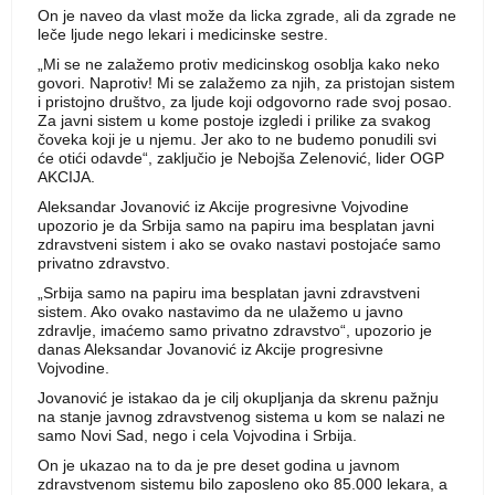
On je naveo da vlast može da licka zgrade, ali da zgrade ne
leče ljude nego lekari i medicinske sestre.
„Mi se ne zalažemo protiv medicinskog osoblja kako neko
govori. Naprotiv! Mi se zalažemo za njih, za pristojan sistem
i pristojno društvo, za ljude koji odgovorno rade svoj posao.
Za javni sistem u kome postoje izgledi i prilike za svakog
čoveka koji je u njemu. Jer ako to ne budemo ponudili svi
će otići odavde“, zaključio je Nebojša Zelenović, lider OGP
AKCIJA.
Aleksandar Jovanović iz Akcije progresivne Vojvodine
upozorio je da Srbija samo na papiru ima besplatan javni
zdravstveni sistem i ako se ovako nastavi postojaće samo
privatno zdravstvo.
„Srbija samo na papiru ima besplatan javni zdravstveni
sistem. Ako ovako nastavimo da ne ulažemo u javno
zdravlje, imaćemo samo privatno zdravstvo“, upozorio je
danas Aleksandar Jovanović iz Akcije progresivne
Vojvodine.
Jovanović je istakao da je cilj okupljanja da skrenu pažnju
na stanje javnog zdravstvenog sistema u kom se nalazi ne
samo Novi Sad, nego i cela Vojvodina i Srbija.
On je ukazao na to da je pre deset godina u javnom
zdravstvenom sistemu bilo zaposleno oko 85.000 lekara, a