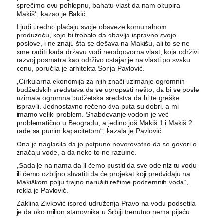
sprečimo ovu pohlepnu, bahatu vlast da nam okupira
Makiš“, kazao je Bakić.
Ljudi uredno plaćaju svoje obaveze komunalnom
preduzeću, koje bi trebalo da obavlja ispravno svoje
poslove, i ne znaju šta se dešava na Makišu, ali to se ne
sme raditi kada državu vodi neodgovorna vlast, koja održivi
razvoj posmatra kao održivo ostajanje na vlasti po svaku
cenu, poručila je arhitekta Sonja Pavlović.
„Cirkularna ekonomija za njih znači uzimanje ogromnih
budžedskih sredstava da se upropasti nešto, da bi se posle
uzimala ogromna budžetska sredstva da bi te greške
ispravili. Jednostavno rečeno dva puta su dobri, a mi
imamo veliki problem. Snabdevanje vodom je već
problematično u Beogradu, a jedino još Makiš 1 i Makiš 2
rade sa punim kapacitetom“, kazala je Pavlović.
Ona je naglasila da je potpuno neverovatno da se govori o
značaju vode, a da neko to ne razume.
„Sada je na nama da li ćemo pustiti da sve ode niz tu vodu
ili ćemo ozbiljno shvatiti da će projekat koji predviđaju na
Makiškom polju trajno narušiti režime podzemnih voda“,
rekla je Pavlović.
Žaklina Živković ispred udruženja Pravo na vodu podsetila
je da oko milion stanovnika u Srbiji trenutno nema pijaću