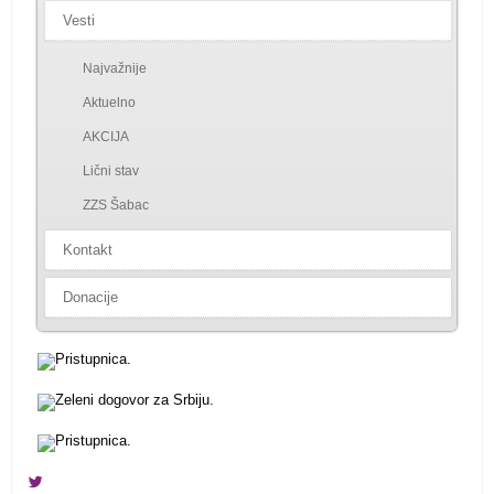
Vesti
Najvažnije
Aktuelno
AKCIJA
Lični stav
ZZS Šabac
Kontakt
Donacije