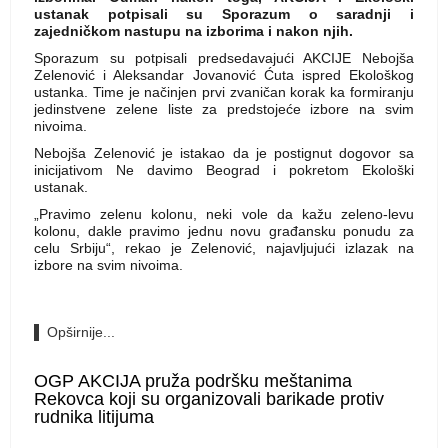
ustanak potpisali su Sporazum o saradnji i
zajedničkom nastupu na izborima i nakon njih.
Sporazum su potpisali predsedavajući AKCIJE Nebojša
Zelenović i Aleksandar Jovanović Ćuta ispred Ekološkog
ustanka. Time je načinjen prvi zvaničan korak ka formiranju
jedinstvene zelene liste za predstojeće izbore na svim
nivoima.
Nebojša Zelenović je istakao da je postignut dogovor sa
inicijativom Ne davimo Beograd i pokretom Ekološki
ustanak.
„Pravimo zelenu kolonu, neki vole da kažu zeleno-levu
kolonu, dakle pravimo jednu novu građansku ponudu za
celu Srbiju“, rekao je Zelenović, najavljujući izlazak na
izbore na svim nivoima.
Opširnije...
OGP AKCIJA pruža podršku meštanima
Rekovca koji su organizovali barikade protiv
rudnika litijuma