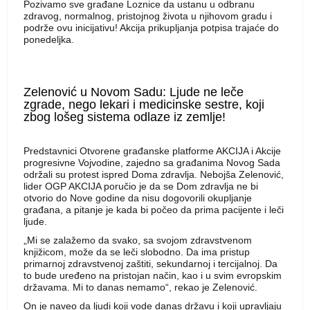
Pozivamo sve građane Loznice da ustanu u odbranu
zdravog, normalnog, pristojnog života u njihovom gradu i
podrže ovu inicijativu! Akcija prikupljanja potpisa trajaće do
ponedeljka.
Zelenović u Novom Sadu: Ljude ne leče
zgrade, nego lekari i medicinske sestre, koji
zbog lošeg sistema odlaze iz zemlje!
Predstavnici Otvorene građanske platforme AKCIJA i Akcije
progresivne Vojvodine, zajedno sa građanima Novog Sada
održali su protest ispred Doma zdravlja. Nebojša Zelenović,
lider OGP AKCIJA poručio je da se Dom zdravlja ne bi
otvorio do Nove godine da nisu dogovorili okupljanje
građana, a pitanje je kada bi počeo da prima pacijente i leči
ljude.
„Mi se zalažemo da svako, sa svojom zdravstvenom
knjižicom, može da se leči slobodno. Da ima pristup
primarnoj zdravstvenoj zaštiti, sekundarnoj i tercijalnoj. Da
to bude uređeno na pristojan način, kao i u svim evropskim
državama. Mi to danas nemamo“, rekao je Zelenović.
On je naveo da ljudi koji vode danas državu i koji upravljaju