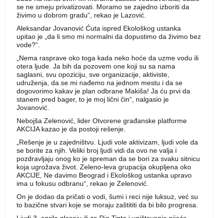
se ne smeju privatizovati. Moramo se zajedno izboriti da
živimo u dobrom gradu“, rekao je Lazović.
Aleksandar Jovanović Ćuta ispred Ekološkog ustanka
upitao je „da li smo mi normalni da dopustimo da živimo bez
vode?“.
„Nema rasprave oko toga kada neko hoće da uzme vodu ili
otera ljude. Ja bih da pozovem one koji su sa nama
saglasni, svu opoziciju, sve organizacije, aktiviste,
udruženja, da se mi nađemo na jednom mestu i da se
dogovorimo kakav je plan odbrane Makiša! Ja ću prvi da
stanem pred bager, to je moj lični čin“, nalgasio je
Jovanović.
Nebojša Zelenović, lider Otvorene građanske platforme
AKCIJA kazao je da postoji rešenje.
„Rešenje je u zajedništvu. Ljudi vole aktivizam, ljudi vole da
se borite za njih. Veliki broj ljudi vidi da ovo ne valja i
pozdravljaju onog ko je spreman da se bori za svaku sitnicu
koja ugrožava život. Zeleno-leva grupacija okupljena oko
AKCIJE, Ne davimo Beograd i Ekološkog ustanka upravo
ima u fokusu odbranu“, rekao je Zelenović.
On je dodao da pričati o vodi, šumi i reci nije luksuz, već su
to bazične stvari koje se moraju zaštititi da bi bilo progresa.