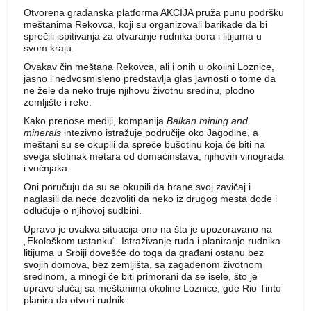
Otvorena građanska platforma AKCIJA pruža punu podršku
meštanima Rekovca, koji su organizovali barikade da bi
sprečili ispitivanja za otvaranje rudnika bora i litijuma u
svom kraju.
Ovakav čin meštana Rekovca, ali i onih u okolini Loznice,
jasno i nedvosmisleno predstavlja glas javnosti o tome da
ne žele da neko truje njihovu životnu sredinu, plodno
zemljište i reke.
Kako prenose mediji, kompanija
Balkan mining and
minerals
intezivno istražuje područije oko Jagodine, a
meštani su se okupili da spreče bušotinu koja će biti na
svega stotinak metara od domaćinstava, njihovih vinograda
i voćnjaka.
Oni poručuju da su se okupili da brane svoj zavičaj i
naglasili da neće dozvoliti da neko iz drugog mesta dođe i
odlučuje o njihovoj sudbini.
Upravo je ovakva situacija ono na šta je upozoravano na
„Ekološkom ustanku“. Istraživanje ruda i planiranje rudnika
litijuma u Srbiji dovešće do toga da građani ostanu bez
svojih domova, bez zemljišta, sa zagađenom životnom
sredinom, a mnogi će biti primorani da se isele, što je
upravo slučaj sa meštanima okoline Loznice, gde Rio Tinto
planira da otvori rudnik.