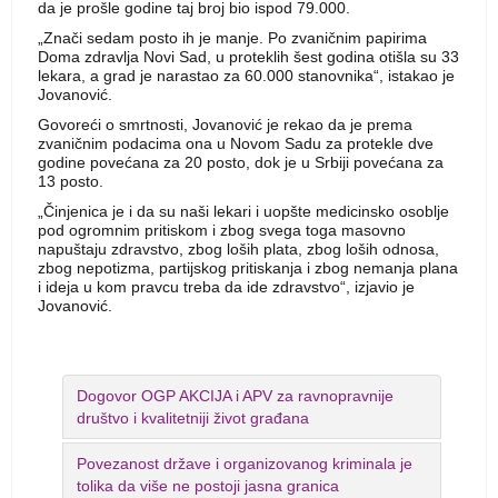
da je prošle godine taj broj bio ispod 79.000.
„Znači sedam posto ih je manje. Po zvaničnim papirima
Doma zdravlja Novi Sad, u proteklih šest godina otišla su 33
lekara, a grad je narastao za 60.000 stanovnika“, istakao je
Jovanović.
Govoreći o smrtnosti, Jovanović je rekao da je prema
zvaničnim podacima ona u Novom Sadu za protekle dve
godine povećana za 20 posto, dok je u Srbiji povećana za
13 posto.
„Činjenica je i da su naši lekari i uopšte medicinsko osoblje
pod ogromnim pritiskom i zbog svega toga masovno
napuštaju zdravstvo, zbog loših plata, zbog loših odnosa,
zbog nepotizma, partijskog pritiskanja i zbog nemanja plana
i ideja u kom pravcu treba da ide zdravstvo“, izjavio je
Jovanović.
Dogovor OGP AKCIJA i APV za ravnopravnije
društvo i kvalitetniji život građana
Povezanost države i organizovanog kriminala je
tolika da više ne postoji jasna granica