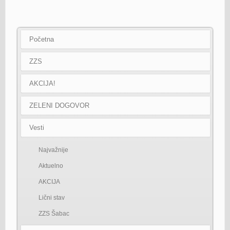
Prethodna
Sledeća
Početna
ZZS
AKCIJA!
ZELENI DOGOVOR
Vesti
Najvažnije
Aktuelno
AKCIJA
Lični stav
ZZS Šabac