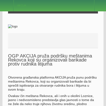
AKCIJA
OGP AKCIJA pruža podršku meštanima
Rekovca koji su organizovali barikade
protiv rudnika litijuma
Otvorena građanska platforma AKCIJA pruža punu podršku
meštanima Rekovca, koji su organizovali barikade da bi
sprečili ispitivanja za otvaranje rudnika bora i litijuma u
svom kraju.
Ovakav čin meštana Rekovca, ali i onih u okolini Loznice,
jasno i nedvosmisleno predstavlja glas javnosti o tome da
ne žele da neko truje njihovu životnu sredinu, plodno