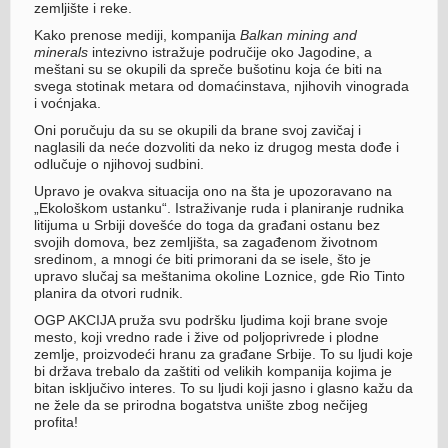
zemljište i reke.
Kako prenose mediji, kompanija
Balkan mining and
minerals
intezivno istražuje područije oko Jagodine, a
meštani su se okupili da spreče bušotinu koja će biti na
svega stotinak metara od domaćinstava, njihovih vinograda
i voćnjaka.
Oni poručuju da su se okupili da brane svoj zavičaj i
naglasili da neće dozvoliti da neko iz drugog mesta dođe i
odlučuje o njihovoj sudbini.
Upravo je ovakva situacija ono na šta je upozoravano na
„Ekološkom ustanku“. Istraživanje ruda i planiranje rudnika
litijuma u Srbiji dovešće do toga da građani ostanu bez
svojih domova, bez zemljišta, sa zagađenom životnom
sredinom, a mnogi će biti primorani da se isele, što je
upravo slučaj sa meštanima okoline Loznice, gde Rio Tinto
planira da otvori rudnik.
OGP AKCIJA pruža svu podršku ljudima koji brane svoje
mesto, koji vredno rade i žive od poljoprivrede i plodne
zemlje, proizvodeći hranu za građane Srbije. To su ljudi koje
bi država trebalo da zaštiti od velikih kompanija kojima je
bitan isključivo interes. To su ljudi koji jasno i glasno kažu da
ne žele da se prirodna bogatstva unište zbog nečijeg
profita!